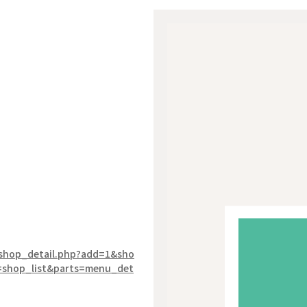
/shop_detail.php?add=1&sho
=shop_list&parts=menu_det