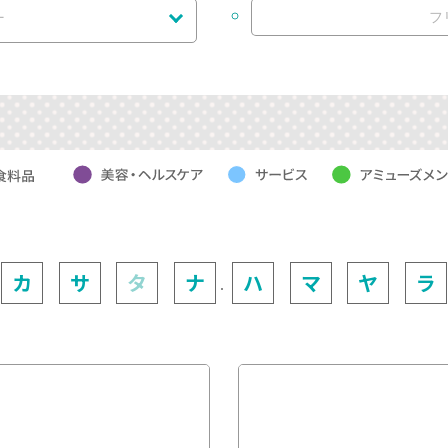
す
カ
サ
タ
ナ
ハ
マ
ヤ
ラ