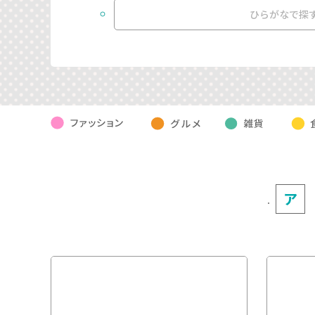
ひらがなで探
ア