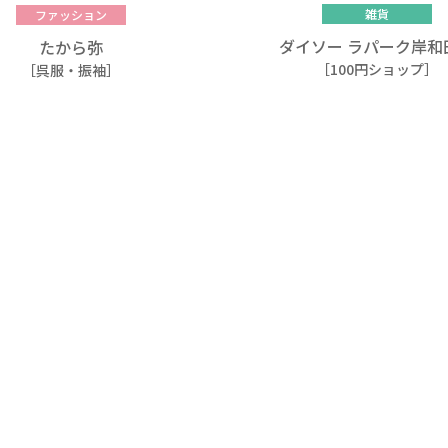
雑貨
ファッション
ダイソー ラパーク岸和
たから弥
［100円ショップ］
［呉服・振袖］